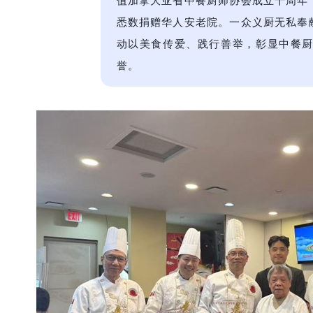
值加拿大亚省中餐厨师协会成立十周年
悉数捐赠华人安老院。一众义厨无私奉
动以美食传爱、践行善举，彰显中餐
誉。