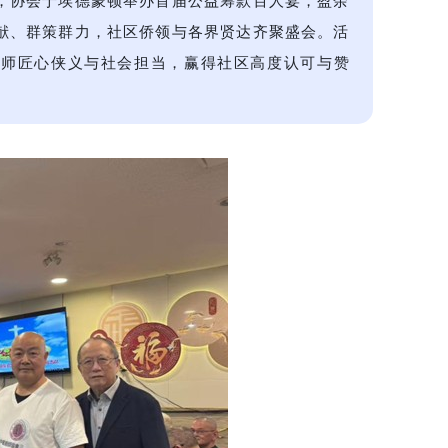
，协会于埃德蒙顿举办首届公益筹款百人宴，盈余
献、群策群力，社区侨领与各界贤达齐聚盛会。活
厨师匠心侠义与社会担当，赢得社区高度认可与赞