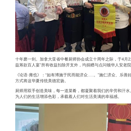
十年磨一剑。加拿大亚省中餐厨师协会成立十周年之际，于4月22日晚假座小皇蜂
益筹款百人宴”所有收益扣除开支外，均捐赠与点问顿华人安老
《论语·雍也》：“如有博施于民而能济众.....。”施仁济众、
方式将这华夏传统美德宏扬。
厨师用双手创造美味，每一道菜肴，都凝聚着我们的辛劳和汗水
为人们的生活增添色彩，承载着人们对生活美满的幸福感。