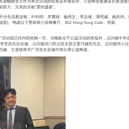
库梁帼婵女士作为本次活动的统筹及外展宣传。小皇蜂老板兼会长蔡连敬
群力，完美的呈献“爱的盛宴”。
名不分先后蔡连敬、叶钧明、罗耀雄、杨伟文、李志雄、潘明威、杨杰鸿、
鸣谢以下赞助商小皇蜂餐厅、852 Hong Kong Cafe、明厨、
推广活动就已经内部抢购一空。当晚除乐于公益活动的慈翁外，点问顿中华
席李世昌先生伉俪、点问顿洪门民治党支部主委邝健民先生、点问顿华人
伉俪、主道牧师岑广河先生伉俪均有出席公益晚宴。