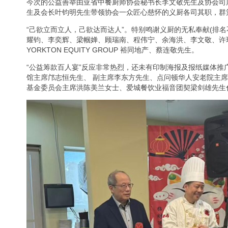
今次的公益善举由亚省中餐厨师协会秘书长李文敬先生及协会司
生及会长叶钧明先生带领协会一众匠心慈怀的义厨各司其职，群策
“己欲立而立人，己欲达而达人”。特别鸣谢义厨的无私奉献(排
耀钧、李奕辉、梁帼婵、顾瑞南、程伟宁、余海洪、李文敬、许瑞荣)。
YORKTON EQUITY GROUP 裕同地产、蔡连敬先生。
“公益筹款百人宴”反应非常热烈，还未有印制海报及报纸媒体
馆主席邝志恒先生、 副主席李东方先生、点问顿华人安老院主
基金委员会主席洪陈美兰女士、爱城餐饮业福音团契梁剑雄先生