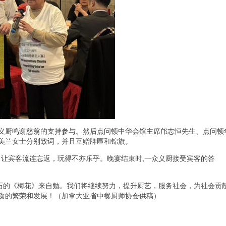
义厨鸣谢慈翁的支持参与。然后点问顿中华会馆主席邝志恒先生、点问顿
美兰女士分别致词，并且互赠牌匾和锦旗。
，让宾客流连忘返，玩得不亦乐乎。晚宴结束时,一众义厨接受宾客的答
安石的《梅花》来自勉。我们将继续努力，提升厨艺，服务社会，为社会贡
食的繁荣和发展！（加拿大亚省中餐厨师协会供稿）