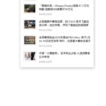
「熊猫外卖」(HungryPanda)违规 87.5万元
和解 须赔偿380家餐厅58万元
04/09,2026
从西雅图中餐馆后厨，到 NASA 登月飞船总
设计师：这位华裔，书写了最励志的美国梦
04/14,2026
全美餐馆协会2026年展会NRA Show 将于5月
16-19日在芝加哥 举行，北美最大餐饮业展不
容错过
04/10,2026
不堪「小费疲劳」 近半民众少给 八成消费者
认为夸张
04/09,2026