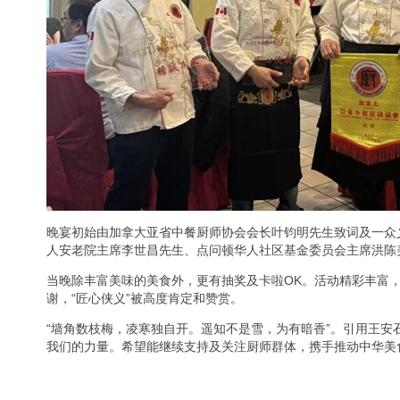
晚宴初始由加拿大亚省中餐厨师协会会长叶钧明先生致词及一众
人安老院主席李世昌先生、点问顿华人社区基金委员会主席洪陈
当晚除丰富美味的美食外，更有抽奖及卡啦OK。活动精彩丰富
谢，“匠心侠义”被高度肯定和赞赏。
“墙角数枝梅，凌寒独自开。遥知不是雪，为有暗香”。引用王
我们的力量。希望能继续支持及关注厨师群体，携手推动中华美