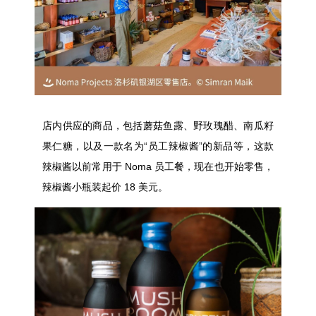
店内
供应的
商
品，包括蘑菇鱼露、野玫瑰醋、
南瓜籽
果仁糖
，以及一款名为“员工辣椒酱”的新品等，这款
辣椒酱以前常用于 Noma 员工餐，现在也开始零售，
辣椒酱小瓶装起价 18 美元。