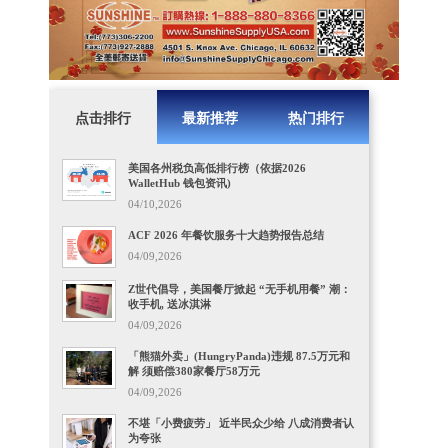
点击排行
最新推荐
热门排行
美国各州税负高低排行榜（依据2026
WalletHub 钱包资讯)
04/10,2026
ACF 2026 年餐饮服务十大趋势报告总结
04/09,2026
Z世代倡导，美国餐厅掀起 “无手机用餐” 潮：
收手机, 送冰淇淋
04/09,2026
「熊猫外卖」(HungryPanda)违规 87.5万元和
解 须赔偿380家餐厅58万元
04/09,2026
不堪「小费疲劳」 近半民众少给 八成消费者认
为夸张