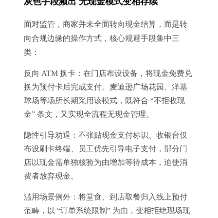
灰色手段频出 无现金模式变相存续
面对监管，商家并未全面转向现金结算，而是转
向合规边缘的操作方式，核心规避手段集中三
类：
反向 ATM 换卡：在门店布设设备，将现金免费兑
换为预付卡后完成支付。麦迪逊广场花园、洋基
球场等场所长期采用该模式，既符合 “不拒收现
金” 条文，又实现全流程无现金管理。
隐性引导劝退：不张贴现金支付标识、收银台仅
布设刷卡终端、员工优先引导电子支付，部分门
店以现金需单独核验为由增加等待成本，迫使消
费者放弃现金。
滥用场景例外：将堂食、到店取餐归入线上预付
范畴，以 “订单系统限制” 为由，变相拒绝现场现