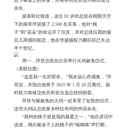
恩节餐桌上的美食，而将在明尼苏达州南部度过
余生。
据美联社报道，这位 82 岁的总统在晴朗天空
下的南草坪迎接了 2,500 名宾客，他对“桃
子”和“花朵”的命运开了玩笑，并对总统任期的最
后几周感到留恋，他在华盛顿权力圈任职已长达
半个世纪。
周一，拜登总统在白宫举行火鸡赦免仪式。
（美联社图）
“这是我一生的荣幸。 “我永远心存感激，”拜
登说，并指出他将于 2025 年 1 月 20 日离任。届
时权力将移交给共和党当选总统特朗普。
拜登与被赦免的火鸡一起享受了短暂的仪式，
这些火鸡以总统家乡特拉华州的州花命名。
“我州的桃子派是我的最爱之一，”他在讲话中
说道，偶尔被桌子上的桃子的“咯咯咯”声打断。