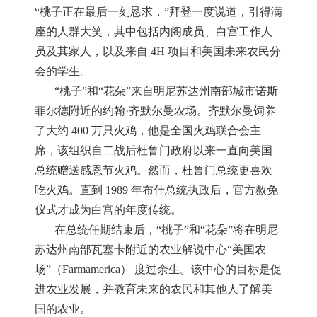
“桃子正在最后一刻恳求，”拜登一度说道，引得满
座的人群大笑，其中包括内阁成员、白宫工作人
员及其家人，以及来自 4H 项目和美国未来农民分
会的学生。
“桃子”和“花朵”来自明尼苏达州南部城市诺斯
菲尔德附近的约翰·齐默尔曼农场。齐默尔曼饲养
了大约 400 万只火鸡，他是全国火鸡联合会主
席，该组织自二战后杜鲁门政府以来一直向美国
总统赠送感恩节火鸡。然而，杜鲁门总统更喜欢
吃火鸡。直到 1989 年布什总统执政后，官方赦免
仪式才成为白宫的年度传统。
在总统任期结束后，“桃子”和“花朵”将在明尼
苏达州南部瓦塞卡附近的农业解说中心“美国农
场”（Farmamerica） 度过余生。该中心的目标是促
进农业发展，并教育未来的农民和其他人了解美
国的农业。