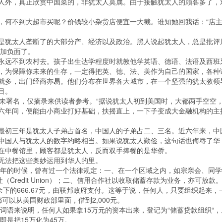
人外，真正欣赏中国菜的，非犹太人莫属。由于接触犹太人的顾客多了，
，何不到大超市买呢？价钱较小杂货店便宜一大截。谁知她回我话：“店
是犹太人垄断了的大部分产、经济以及政治。黑人说起犹太人，总是批评
更加负面了。
永远不到农村去。孩子出生达学程度时就教他学英语、德语、法语及西班
，为保障你未来的生存，一定得把英、德、法、美作为自己的国家，各种
就多，出门经商亦易。他们分布在世界各大城市，在一个坚强的犹太教领
目。
并未署名，仅摘录来供读者参考。“据说犹太人初到美国时，大都两手空空
六年间，便能由小商业打好基础，扶摇直上，一下子变成大金融机构的主
最初三年是犹太人子弟占首名，中国人的子弟占二、三名。近六年来，中
中国人与犹太人的数字约略相当。如果说犹太人勤俭，这句话也侮辱了华
在中餐馆里，顾客都是犹太人，反而双手捧餐的是华侨。
无法把这些奥妙运用到华人的里。
4年的时候，曾有过一个法律规定：一、在一个区域之内，如宗亲会、同
Credit Union）；二、信用合作社以收取储蓄存款为业务，亦可放款
即余下的666.67元，由联邦政府支付。这等于说，任何人，只要组织起来，
可以从美国财政部里面，借到2,000元。
词语来说明，任何人如果拿15万元的资本出来，登记为“储蓄贷款组织“，
即是把15万化为45万。