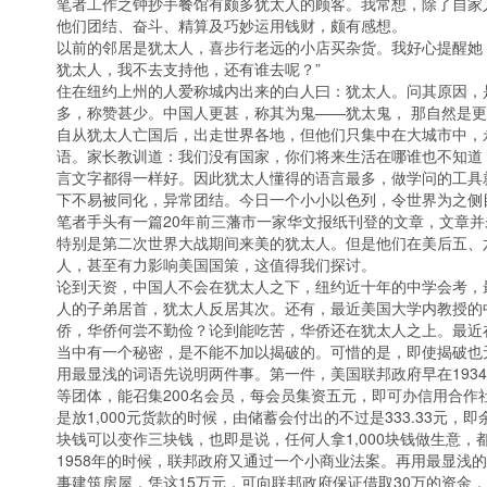
笔者工作之钟抄手餐馆有颇多犹太人的顾客。我常想，除了自家
他们团结、奋斗、精算及巧妙运用钱财，颇有感想。
以前的邻居是犹太人，喜步行老远的小店买杂货。我好心提醒她
犹太人，我不去支持他，还有谁去呢？”
住在纽约上州的人爱称城内出来的白人曰：犹太人。问其原因，
多，称赞甚少。中国人更甚，称其为鬼——犹太鬼， 那自然是
自从犹太人亡国后，出走世界各地，但他们只集中在大城市中，
语。家长教训道：我们没有国家，你们将来生活在哪谁也不知道
言文字都得一样好。因此犹太人懂得的语言最多，做学问的工具
下不易被同化，异常团结。今日一个小小以色列，令世界为之侧
笔者手头有一篇20年前三藩市一家华文报纸刊登的文章，文章
特别是第二次世界大战期间来美的犹太人。但是他们在美后五、
人，甚至有力影响美国国策，这值得我们探讨。
论到天资，中国人不会在犹太人之下，纽约近十年的中学会考，
人的子弟居首，犹太人反居其次。还有，最近美国大学内教授的
侨，华侨何尝不勤俭？论到能吃苦，华侨还在犹太人之上。最近
当中有一个秘密，是不能不加以揭破的。可惜的是，即使揭破也
用最显浅的词语先说明两件事。第一件，美国联邦政府早在193
等团体，能召集200名会员，每会员集资五元，即可办信用合作社（
是放1,000元货款的时候，由储蓄会付出的不过是333.33元，
块钱可以变作三块钱，也即是说，任何人拿1,000块钱做生意，都
1958年的时候，联邦政府又通过一个小商业法案。再用最显浅的
事建筑房屋，凭这15万元，可向联邦政府保证借取30万的资金，