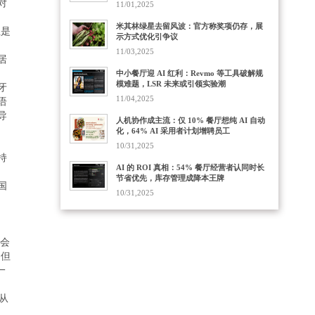
对
11/01,2025
米其林绿星去留风波：官方称奖项仍存，展
主是
示方式优化引争议
11/03,2025
居
中小餐厅迎 AI 红利：Revmo 等工具破解规
牙
模难题，LSR 未来或引领实验潮
语
11/04,2025
导
人机协作成主流：仅 10% 餐厅想纯 AI 自动
化，64% AI 采用者计划增聘员工
，
10/31,2025
持
AI 的 ROI 真相：54% 餐厅经营者认同时长
节省优先，库存管理成降本王牌
国
10/31,2025
学会
。但
一
从